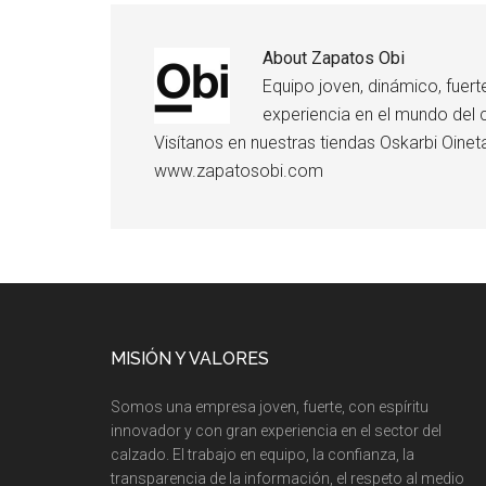
About
Zapatos Obi
Equipo joven, dinámico, fuerte
experiencia en el mundo del 
Visítanos en nuestras tiendas Oskarbi Oine
www.zapatosobi.com
MISIÓN Y VALORES
Somos una empresa joven, fuerte, con espíritu
innovador y con gran experiencia en el sector del
calzado. El trabajo en equipo, la confianza, la
transparencia de la información, el respeto al medio