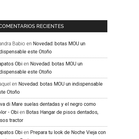
COMENTARIOS RECIENTES
andra Babio
en
Novedad: botas MOU un
ndispensable este Otoño
apatos Obi
en
Novedad: botas MOU un
ndispensable este Otoño
aquel
en
Novedad: botas MOU un indispensable
ste Otoño
iva di Mare suelas dentadas y el negro como
lor - Obi
en
Botas Hangar de pisos dentados,
sos tractor
apatos Obi
en
Prepara tu look de Noche Vieja con