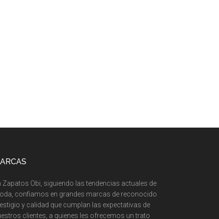
ARCAS
 Zapatos Obi, siguiendo las tendencias actuales de
oda, confiamos en grandes marcas de reconocido
estigio y calidad que cumplan las expectativas de
estros clientes, a quienes les ofrecemos un trato