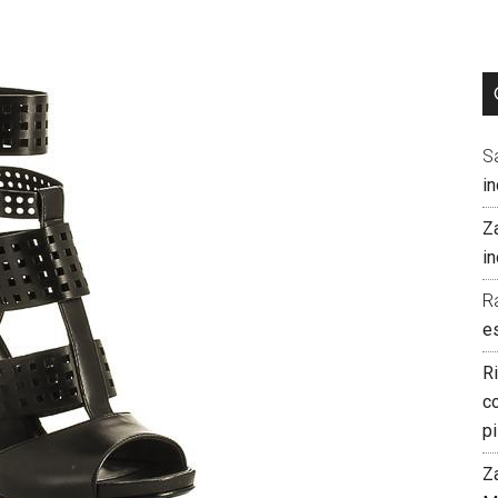
S
i
Z
i
R
e
R
co
pi
Z