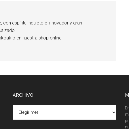
, con espíritu inquieto e innovador y gran
calzado.
takoak o en nuestra shop online
ARCHIVO
M
ARCHIVO
En
m
pr
nu