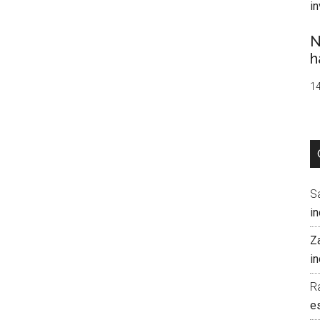
N
h
14
S
i
Z
i
R
e