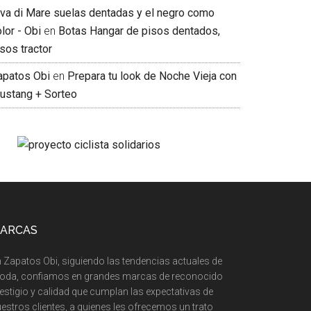
iva di Mare suelas dentadas y el negro como
lor - Obi
en
Botas Hangar de pisos dentados,
sos tractor
apatos Obi
en
Prepara tu look de Noche Vieja con
ustang + Sorteo
ARCAS
 Zapatos Obi, siguiendo las tendencias actuales de
oda, confiamos en grandes marcas de reconocido
estigio y calidad que cumplan las expectativas de
estros clientes, a quienes les ofrecemos un trato