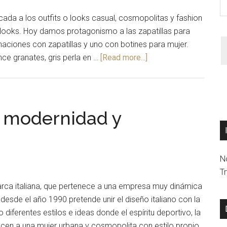
da a los outfits o looks casual, cosmopolitas y fashion
s looks. Hoy damos protagonismo a las zapatillas para
aciones con zapatillas y uno con botines para mujer.
ce granates, gris perla en …
[Read more...]
: modernidad y
N
T
rca italiana, que pertenece a una empresa muy dinámica
 desde el año 1990 pretende unir el diseño italiano con la
o diferentes estilos e ideas donde el espíritu deportivo, la
cen a una mujer urbana y cosmopolita con estilo propio.