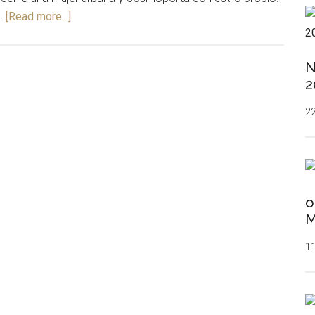
 …
[Read more...]
N
2
22
o
11