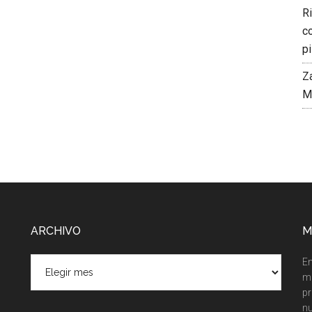
R
co
pi
Z
M
ARCHIVO
M
ARCHIVO
En
m
pr
nu