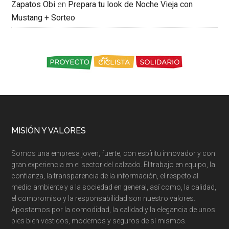
Zapatos Obi
en
Prepara tu look de Noche Vieja con
Mustang + Sorteo
MISIÓN Y VALORES
Somos una empresa joven, fuerte, con espíritu innovador y con
gran experiencia en el sector del calzado. El trabajo en equipo, la
confianza, la transparencia de la información, el respeto al
medio ambiente y a la sociedad en general, así como, la calidad,
el compromiso y la responsabilidad son nuestro valores.
Apostamos por la comodidad, la calidad y la elegancia de unos
pies bien vestidos, modernos y seguros de sí mismos.