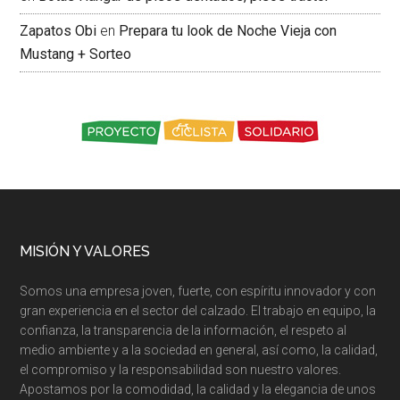
Zapatos Obi
en
Prepara tu look de Noche Vieja con
Mustang + Sorteo
MISIÓN Y VALORES
Somos una empresa joven, fuerte, con espíritu innovador y con
gran experiencia en el sector del calzado. El trabajo en equipo, la
confianza, la transparencia de la información, el respeto al
medio ambiente y a la sociedad en general, así como, la calidad,
el compromiso y la responsabilidad son nuestro valores.
Apostamos por la comodidad, la calidad y la elegancia de unos